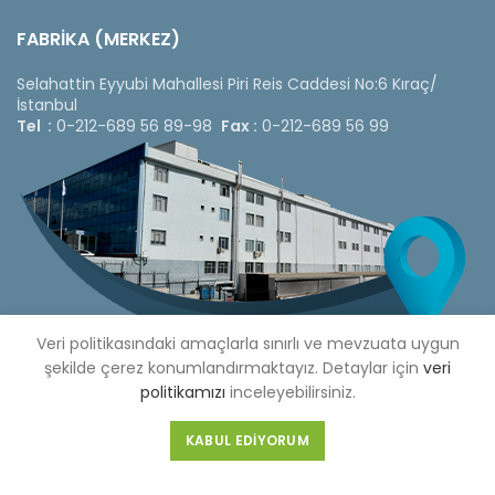
FABRİKA (MERKEZ)
Selahattin Eyyubi Mahallesi Piri Reis Caddesi No:6 Kıraç/
İstanbul
Tel :
0-212-689 56 89-98
Fax :
0-212-689 56 99
Veri politikasındaki amaçlarla sınırlı ve mevzuata uygun
şekilde çerez konumlandırmaktayız. Detaylar için
veri
politikamızı
inceleyebilirsiniz.
Copyright © 2020 Çetinkaya Pano |
Çetinkaya Pano Fiyat
KABUL EDIYORUM
Listesi