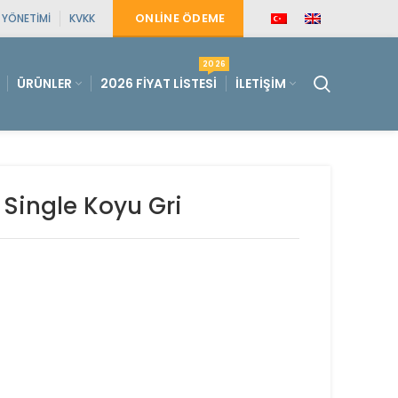
ONLINE ÖDEME
E YÖNETIMI
KVKK
2026
ÜRÜNLER
2026 FIYAT LISTESI
İLETIŞIM
Single Koyu Gri