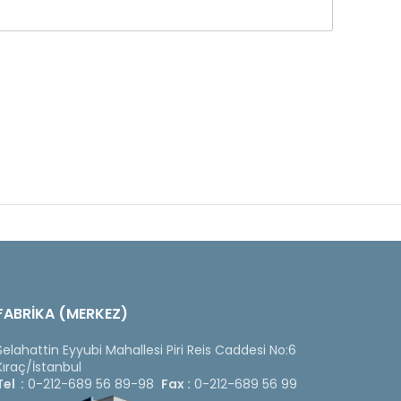
FABRİKA (MERKEZ)
Selahattin Eyyubi Mahallesi Piri Reis Caddesi No:6
Kıraç/İstanbul
Tel :
0-212-689 56 89-98
Fax :
0-212-689 56 99