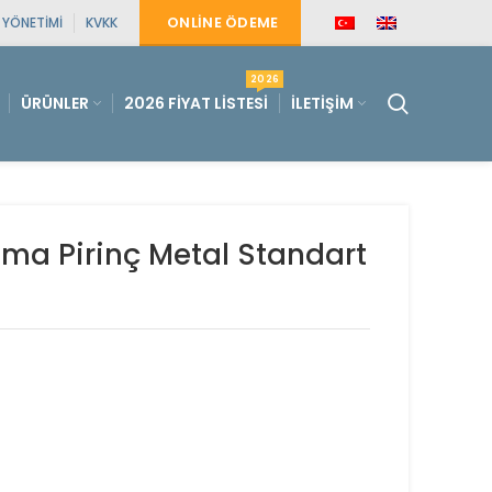
ONLINE ÖDEME
E YÖNETIMI
KVKK
2026
ÜRÜNLER
2026 FIYAT LISTESI
İLETIŞIM
ma Pirinç Metal Standart