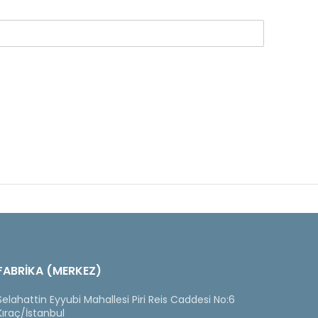
FABRİKA (MERKEZ)
Selahattin Eyyubi Mahallesi Piri Reis Caddesi No:6
Kıraç/İstanbul