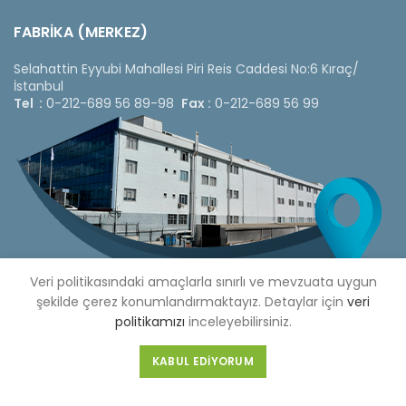
FABRİKA (MERKEZ)
Selahattin Eyyubi Mahallesi Piri Reis Caddesi No:6 Kıraç/
İstanbul
Tel :
0-212-689 56 89-98
Fax :
0-212-689 56 99
Veri politikasındaki amaçlarla sınırlı ve mevzuata uygun
şekilde çerez konumlandırmaktayız. Detaylar için
veri
politikamızı
inceleyebilirsiniz.
Copyright © 2020 Çetinkaya Pano |
Çetinkaya Pano Fiyat
KABUL EDIYORUM
Listesi