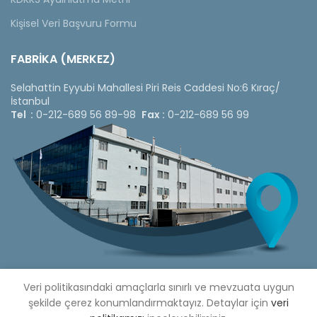
Kişisel Veri Başvuru Formu
FABRİKA (MERKEZ)
Selahattin Eyyubi Mahallesi Piri Reis Caddesi No:6 Kıraç/
İstanbul
Tel :
0-212-689 56 89-98
Fax :
0-212-689 56 99
Veri politikasındaki amaçlarla sınırlı ve mevzuata uygun
şekilde çerez konumlandırmaktayız. Detaylar için
veri
Copyright © 2020 Çetinkaya Pano |
Çetinkaya Pano Fiyat