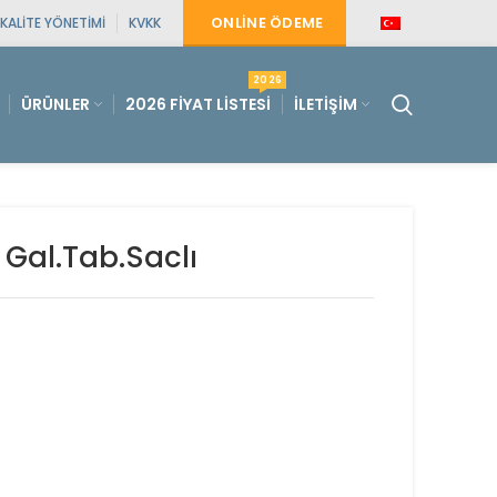
ONLINE ÖDEME
KALITE YÖNETIMI
KVKK
2026
ÜRÜNLER
2026 FIYAT LISTESI
İLETIŞIM
Gal.Tab.Saclı