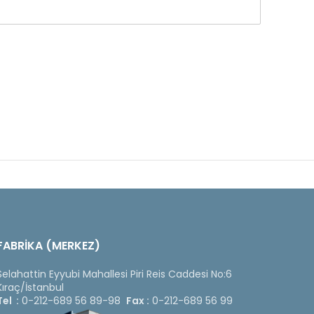
FABRİKA (MERKEZ)
Selahattin Eyyubi Mahallesi Piri Reis Caddesi No:6
Kıraç/İstanbul
Tel :
0-212-689 56 89-98
Fax :
0-212-689 56 99