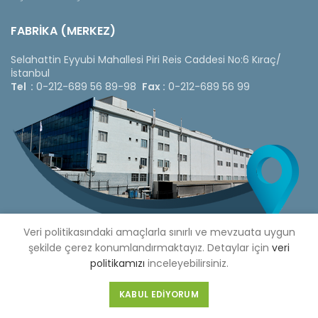
FABRİKA (MERKEZ)
Selahattin Eyyubi Mahallesi Piri Reis Caddesi No:6 Kıraç/
İstanbul
Tel :
0-212-689 56 89-98
Fax :
0-212-689 56 99
Veri politikasındaki amaçlarla sınırlı ve mevzuata uygun
şekilde çerez konumlandırmaktayız. Detaylar için
veri
politikamızı
inceleyebilirsiniz.
Copyright © 2020 Çetinkaya Pano |
Çetinkaya Pano Fiyat
KABUL EDIYORUM
Listesi