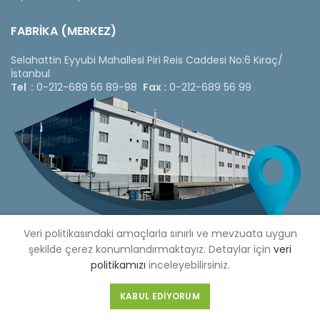
FABRİKA (MERKEZ)
Selahattin Eyyubi Mahallesi Piri Reis Caddesi No:6 Kıraç/
İstanbul
Tel :
0-212-689 56 89-98
Fax :
0-212-689 56 99
Veri politikasındaki amaçlarla sınırlı ve mevzuata uygun
şekilde çerez konumlandırmaktayız. Detaylar için
veri
politikamızı
inceleyebilirsiniz.
Copyright © 2020 Çetinkaya Pano |
Çetinkaya Pano Fiyat
KABUL EDIYORUM
Listesi