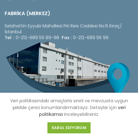
FABRİKA (MERKEZ)
Selahattin Eyyubi Mahallesi Piri Reis Caddesi No:6 Kıraç/
İstanbul
Tel :
0-212-689 56 89-98
Fax :
0-212-689 56 99
Veri politikasındaki amaçlarla sınırlı ve mevzuata uygun
şekilde çerez konumlandırmaktayız. Detaylar için
veri
politikamızı
inceleyebilirsiniz.
Copyright © 2020 Çetinkaya Pano |
Çetinkaya Pano Fiyat
KABUL EDIYORUM
Listesi