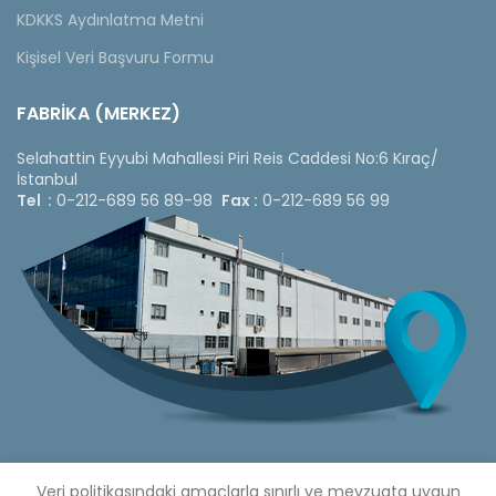
KDKKS Aydınlatma Metni
Kişisel Veri Başvuru Formu
FABRİKA (MERKEZ)
Selahattin Eyyubi Mahallesi Piri Reis Caddesi No:6 Kıraç/
İstanbul
Tel :
0-212-689 56 89-98
Fax :
0-212-689 56 99
Veri politikasındaki amaçlarla sınırlı ve mevzuata uygun