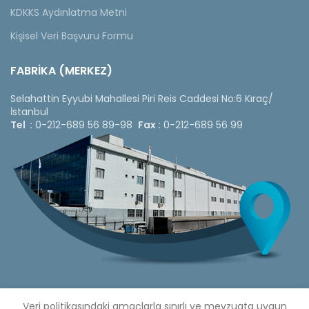
KDKKS Aydınlatma Metni
Kişisel Veri Başvuru Formu
FABRİKA (MERKEZ)
Selahattin Eyyubi Mahallesi Piri Reis Caddesi No:6 Kıraç/
İstanbul
Tel :
0-212-689 56 89-98
Fax :
0-212-689 56 99
Veri politikasındaki amaçlarla sınırlı ve mevzuata uygun