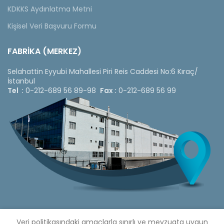
KDKKS Aydınlatma Metni
Kişisel Veri Başvuru Formu
FABRİKA (MERKEZ)
Selahattin Eyyubi Mahallesi Piri Reis Caddesi No:6 Kıraç/
İstanbul
Tel :
0-212-689 56 89-98
Fax :
0-212-689 56 99
Veri politikasındaki amaçlarla sınırlı ve mevzuata uygun