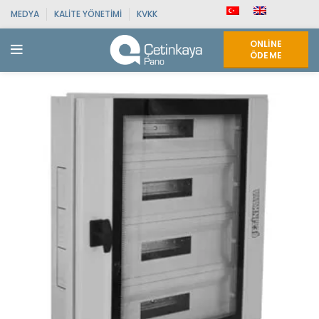
MEDYA
KALITE YÖNETIMI
KVKK
ONLINE
ÖDEME