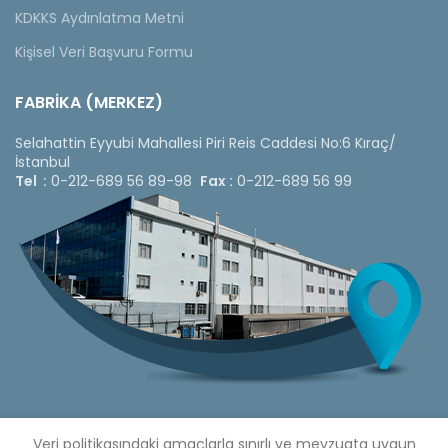
KDKKS Aydınlatma Metni
Kişisel Veri Başvuru Formu
FABRİKA (MERKEZ)
Selahattin Eyyubi Mahallesi Piri Reis Caddesi No:6 Kıraç/
İstanbul
Tel :
0-212-689 56 89-98
Fax :
0-212-689 56 99
Veri politikasındaki amaçlarla sınırlı ve mevzuata uygun