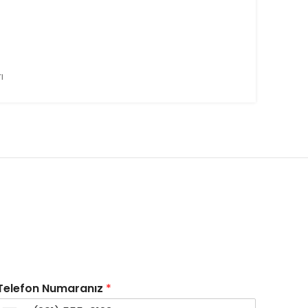
ı
Telefon Numaranız
*