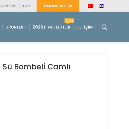
ONLINE ÖDEME
E YÖNETIMI
KVKK
2026
ÜRÜNLER
2026 FIYAT LISTESI
İLETIŞIM
 Sü Bombeli Camlı