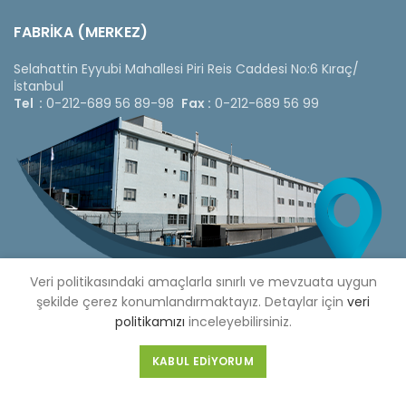
FABRİKA (MERKEZ)
Selahattin Eyyubi Mahallesi Piri Reis Caddesi No:6 Kıraç/
İstanbul
Tel :
0-212-689 56 89-98
Fax :
0-212-689 56 99
Veri politikasındaki amaçlarla sınırlı ve mevzuata uygun
şekilde çerez konumlandırmaktayız. Detaylar için
veri
politikamızı
inceleyebilirsiniz.
Copyright © 2020 Çetinkaya Pano |
Çetinkaya Pano Fiyat
KABUL EDIYORUM
Listesi