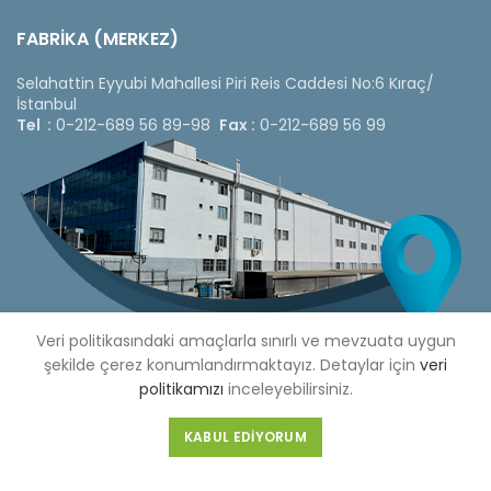
FABRİKA (MERKEZ)
Selahattin Eyyubi Mahallesi Piri Reis Caddesi No:6 Kıraç/
İstanbul
Tel :
0-212-689 56 89-98
Fax :
0-212-689 56 99
Veri politikasındaki amaçlarla sınırlı ve mevzuata uygun
şekilde çerez konumlandırmaktayız. Detaylar için
veri
politikamızı
inceleyebilirsiniz.
Copyright © 2020 Çetinkaya Pano |
Çetinkaya Pano Fiyat
KABUL EDIYORUM
Listesi