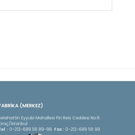
FABRİKA (MERKEZ)
Selahattin Eyyubi Mahallesi Piri Reis Caddesi No:6
Kıraç/İstanbul
Tel :
0-212-689 56 89-98
Fax :
0-212-689 56 99