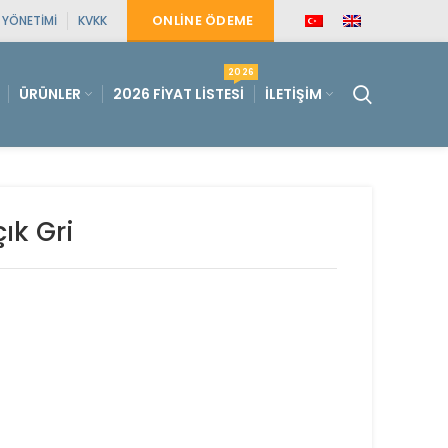
ONLINE ÖDEME
E YÖNETIMI
KVKK
2026
ÜRÜNLER
2026 FIYAT LISTESI
İLETIŞIM
ık Gri