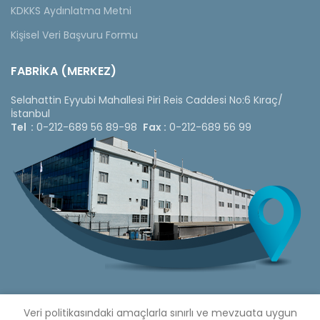
KDKKS Aydınlatma Metni
Kişisel Veri Başvuru Formu
FABRİKA (MERKEZ)
Selahattin Eyyubi Mahallesi Piri Reis Caddesi No:6 Kıraç/
İstanbul
Tel :
0-212-689 56 89-98
Fax :
0-212-689 56 99
Veri politikasındaki amaçlarla sınırlı ve mevzuata uygun