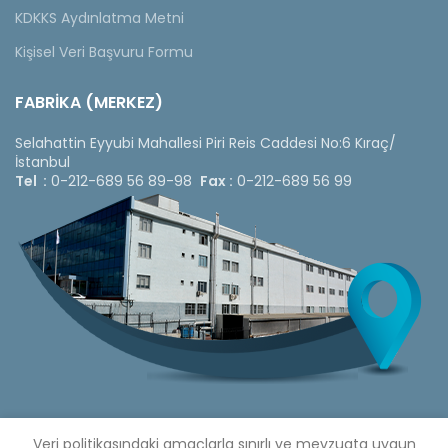
KDKKS Aydınlatma Metni
Kişisel Veri Başvuru Formu
FABRİKA (MERKEZ)
Selahattin Eyyubi Mahallesi Piri Reis Caddesi No:6 Kıraç/
İstanbul
Tel :
0-212-689 56 89-98
Fax :
0-212-689 56 99
Veri politikasındaki amaçlarla sınırlı ve mevzuata uygun