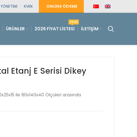
ONLINE ÖDEME
E YÖNETIMI
KVKK
2026
ÜRÜNLER
2026 FIYAT LISTESI
İLETIŞIM
 Etanj E Serisi Dikey
20x25x15 ile 80x140x40 Ölçüleri arasında