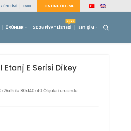
ONLINE ÖDEME
E YÖNETIMI
KVKK
2026
ÜRÜNLER
2026 FIYAT LISTESI
İLETIŞIM
Etanj E Serisi Dikey
20x25x15 ile 80x140x40 Ölçüleri arasında