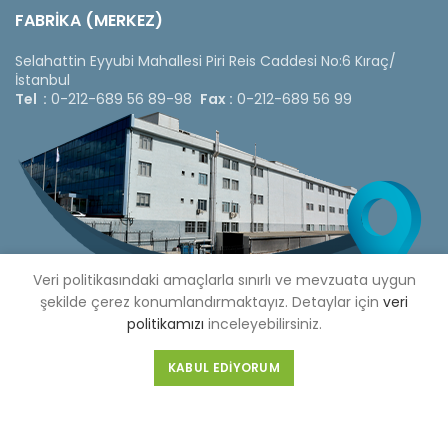
FABRİKA (MERKEZ)
Selahattin Eyyubi Mahallesi Piri Reis Caddesi No:6 Kıraç/
İstanbul
Tel :
0-212-689 56 89-98
Fax :
0-212-689 56 99
Veri politikasındaki amaçlarla sınırlı ve mevzuata uygun
şekilde çerez konumlandırmaktayız. Detaylar için
veri
politikamızı
inceleyebilirsiniz.
KABUL EDIYORUM
Copyright © 2020 Çetinkaya Pano |
Çetinkaya Pano Fiyat
Listesi
Bizi Sosyal Medya Hesaplarımızdan Takip Edebilirsiniz »