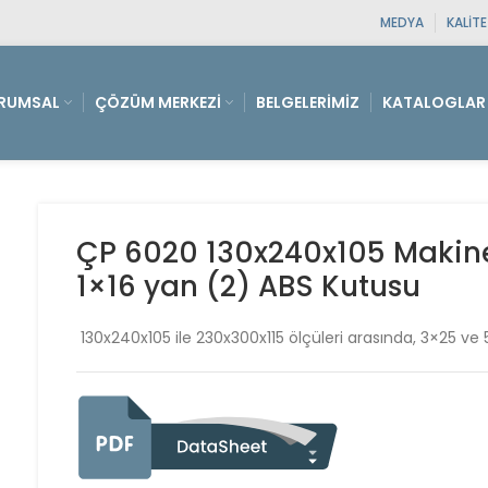
MEDYA
KALIT
RUMSAL
ÇÖZÜM MERKEZI
BELGELERIMIZ
KATALOGLAR
ÇP 6020 130x240x105 Makine 
1×16 yan (2) ABS Kutusu
130x240x105 ile 230x300x115 ölçüleri arasında, 3×25 ve 