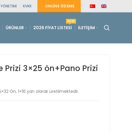
ONLINE ÖDEME
E YÖNETIMI
KVKK
2026
ÜRÜNLER
2026 FIYAT LISTESI
İLETIŞIM
Prizi 3×25 ön+Pano Prizi
5×32 Ön, 1×16 yan olarak üretilmektedir.