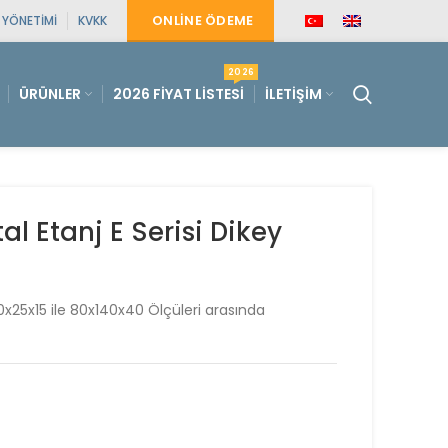
ONLINE ÖDEME
E YÖNETIMI
KVKK
2026
ÜRÜNLER
2026 FIYAT LISTESI
İLETIŞIM
 Etanj E Serisi Dikey
20x25x15 ile 80x140x40 Ölçüleri arasında