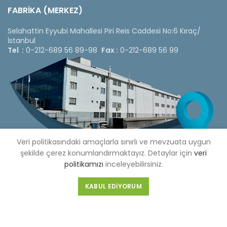
FABRİKA (MERKEZ)
Selahattin Eyyubi Mahallesi Piri Reis Caddesi No:6 Kıraç/
İstanbul
Tel :
0-212-689 56 89-98
Fax :
0-212-689 56 99
Veri politikasındaki amaçlarla sınırlı ve mevzuata uygun
şekilde çerez konumlandırmaktayız. Detaylar için
veri
politikamızı
inceleyebilirsiniz.
KABUL EDIYORUM
Copyright © 2020 Çetinkaya Pano |
Çetinkaya Pano Fiyat
Listesi
Bizi Sosyal Medya Hesaplarımızdan Takip Edebilirsiniz »