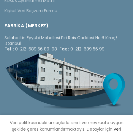
KDKKS Aydınlatma Metni
Kişisel Veri Başvuru Formu
FABRİKA (MERKEZ)
Selahattin Eyyubi Mahallesi Piri Reis Caddesi No:6 Kıraç/
İstanbul
Tel :
0-212-689 56 89-98
Fax :
0-212-689 56 99
Veri politikasındaki amaçlarla sınırlı ve mevzuata uygun
şekilde çerez konumlandırmaktayız. Detaylar için
veri
Copyright © 2020 Çetinkaya Pano |
Çetinkaya Pano Fiyat