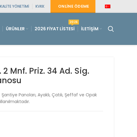
ONLINE ÖDEME
KALITE YÖNETIMI
KVKK
2026
ÜRÜNLER
2026 FIYAT LISTESI
İLETIŞIM
 2 Mnf. Priz. 34 Ad. Sig.
anosu
Şantiye Panoları, Ayaklı, Çatılı, Şeffaf ve Opak
ullanılmaktadır.