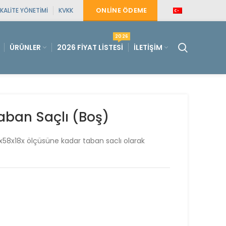
ONLINE ÖDEME
KALITE YÖNETIMI
KVKK
2026
ÜRÜNLER
2026 FIYAT LISTESI
İLETIŞIM
aban Saçlı (Boş)
x58x18x ölçüsüne kadar taban saclı olarak