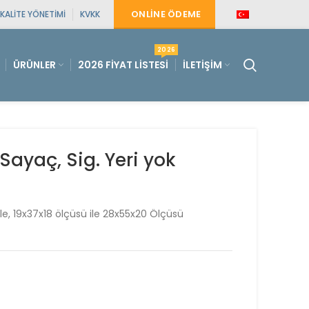
ONLINE ÖDEME
KALITE YÖNETIMI
KVKK
2026
ÜRÜNLER
2026 FIYAT LISTESI
İLETIŞIM
 Sayaç, Sig. Yeri yok
le, 19x37x18 ölçüsü ile 28x55x20 Ölçüsü