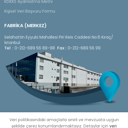
KDKKS Aydınlatma Metni
Kişisel Veri Başvuru Formu
FABRİKA (MERKEZ)
Selahattin Eyyubi Mahallesi Piri Reis Caddesi No:6 Kıraç/
İstanbul
Tel :
0-212-689 56 89-98
Fax :
0-212-689 56 99
Veri politikasındaki amaçlarla sınırlı ve mevzuata uygun
şekilde çerez konumlandırmaktayız. Detaylar için
veri