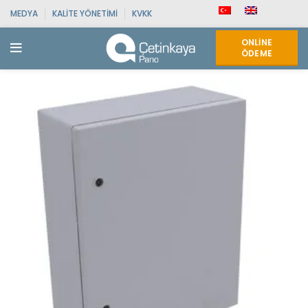
MEDYA
KALITE YÖNETIMI
KVKK
ONLINE
ÖDEME