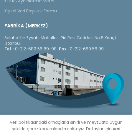
KDKKS Aydınlatma Metni
Kişisel Veri Başvuru Formu
FABRİKA (MERKEZ)
Selahattin Eyyubi Mahallesi Piri Reis Caddesi No:6 Kıraç/
İstanbul
Tel :
0-212-689 56 89-98
Fax :
0-212-689 56 99
Veri politikasındaki amaçlarla sınırlı ve mevzuata uygun
şekilde çerez konumlandırmaktayız. Detaylar için
veri
Copyright © 2020 Çetinkaya Pano |
Çetinkaya Pano Fiyat