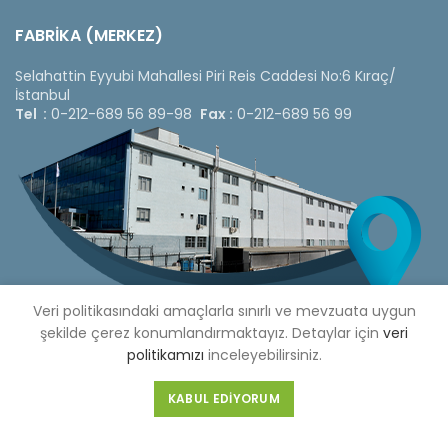
FABRİKA (MERKEZ)
Selahattin Eyyubi Mahallesi Piri Reis Caddesi No:6 Kıraç/
İstanbul
Tel :
0-212-689 56 89-98
Fax :
0-212-689 56 99
Veri politikasındaki amaçlarla sınırlı ve mevzuata uygun
şekilde çerez konumlandırmaktayız. Detaylar için
veri
politikamızı
inceleyebilirsiniz.
Copyright © 2020 Çetinkaya Pano |
Çetinkaya Pano Fiyat
KABUL EDIYORUM
Listesi