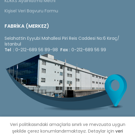
KDKKS Aydınlatma Metni
Kişisel Veri Başvuru Formu
FABRİKA (MERKEZ)
Selahattin Eyyubi Mahallesi Piri Reis Caddesi No:6 Kıraç/
İstanbul
Tel :
0-212-689 56 89-98
Fax :
0-212-689 56 99
Veri politikasındaki amaçlarla sınırlı ve mevzuata uygun
şekilde çerez konumlandırmaktayız. Detaylar için
veri
Copyright © 2020 Çetinkaya Pano |
Çetinkaya Pano Fiyat