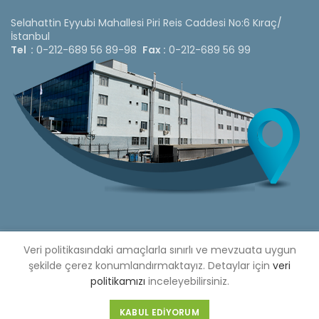
Selahattin Eyyubi Mahallesi Piri Reis Caddesi No:6 Kıraç/
İstanbul
Tel :
0-212-689 56 89-98
Fax :
0-212-689 56 99
Veri politikasındaki amaçlarla sınırlı ve mevzuata uygun
Copyright © 2020 Çetinkaya Pano |
Çetinkaya Pano Fiyat
Listesi
şekilde çerez konumlandırmaktayız. Detaylar için
veri
politikamızı
inceleyebilirsiniz.
Bizi Sosyal Medya Hesaplarımızdan Takip Edebilirsiniz »
Web Design by 3F Yazılım
KABUL EDIYORUM