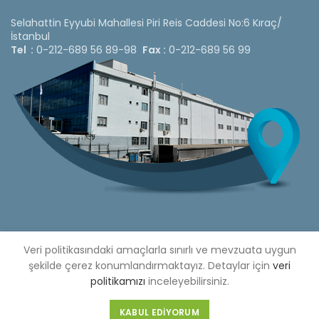
Selahattin Eyyubi Mahallesi Piri Reis Caddesi No:6 Kıraç/
İstanbul
Tel :
0-212-689 56 89-98
Fax :
0-212-689 56 99
Veri politikasındaki amaçlarla sınırlı ve mevzuata uygun
Copyright © 2020 Çetinkaya Pano |
Çetinkaya Pano Fiyat
Listesi
şekilde çerez konumlandırmaktayız. Detaylar için
veri
politikamızı
inceleyebilirsiniz.
Bizi Sosyal Medya Hesaplarımızdan Takip Edebilirsiniz »
Web Design by 3F Yazılım
KABUL EDIYORUM