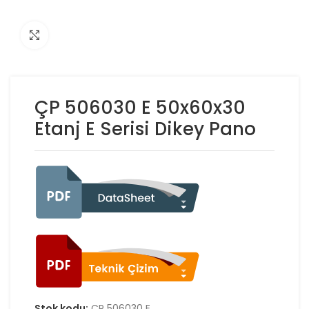
Click to enlarge
ÇP 506030 E 50x60x30
Etanj E Serisi Dikey Pano
Stok kodu:
ÇP 506030 E