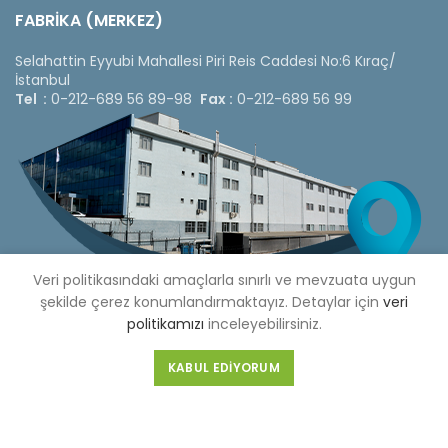
FABRİKA (MERKEZ)
Selahattin Eyyubi Mahallesi Piri Reis Caddesi No:6 Kıraç/
İstanbul
Tel :
0-212-689 56 89-98
Fax :
0-212-689 56 99
Veri politikasındaki amaçlarla sınırlı ve mevzuata uygun
şekilde çerez konumlandırmaktayız. Detaylar için
veri
politikamızı
inceleyebilirsiniz.
KABUL EDIYORUM
Copyright © 2020 Çetinkaya Pano |
Çetinkaya Pano Fiyat
Listesi
Bizi Sosyal Medya Hesaplarımızdan Takip Edebilirsiniz »