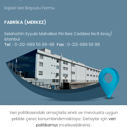
Kişisel Veri Başvuru Formu
FABRİKA (MERKEZ)
Selahattin Eyyubi Mahallesi Piri Reis Caddesi No:6 Kıraç/
İstanbul
Tel :
0-212-689 56 89-98
Fax :
0-212-689 56 99
Veri politikasındaki amaçlarla sınırlı ve mevzuata uygun
şekilde çerez konumlandırmaktayız. Detaylar için
veri
Copyright © 2020 Çetinkaya Pano |
Çetinkaya Pano Fiyat
politikamızı
inceleyebilirsiniz.