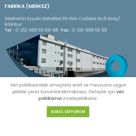
FABRİKA (MERKEZ)
Selahattin Eyyubi Mahallesi Piri Reis Caddesi No:6 Kıraç/
İstanbul
Tel :
0-212-689 56 89-98
Fax :
0-212-689 56 99
Veri politikasındaki amaçlarla sınırlı ve mevzuata uygun
şekilde çerez konumlandırmaktayız. Detaylar için
veri
politikamızı
inceleyebilirsiniz.
KABUL EDIYORUM
Copyright © 2020 Çetinkaya Pano |
Çetinkaya Pano Fiyat
Listesi
Bizi Sosyal Medya Hesaplarımızdan Takip Edebilirsiniz »