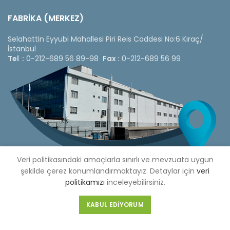
FABRİKA (MERKEZ)
Selahattin Eyyubi Mahallesi Piri Reis Caddesi No:6 Kıraç/
İstanbul
Tel :
0-212-689 56 89-98
Fax :
0-212-689 56 99
Veri politikasındaki amaçlarla sınırlı ve mevzuata uygun
şekilde çerez konumlandırmaktayız. Detaylar için
veri
politikamızı
inceleyebilirsiniz.
Copyright © 2020 Çetinkaya Pano |
Çetinkaya Pano Fiyat
KABUL EDIYORUM
Listesi