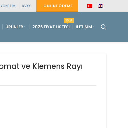
ONLINE ÖDEME
E YÖNETIMI
KVKK
2026
ÜRÜNLER
2026 FIYAT LISTESI
İLETIŞIM
tomat ve Klemens Rayı