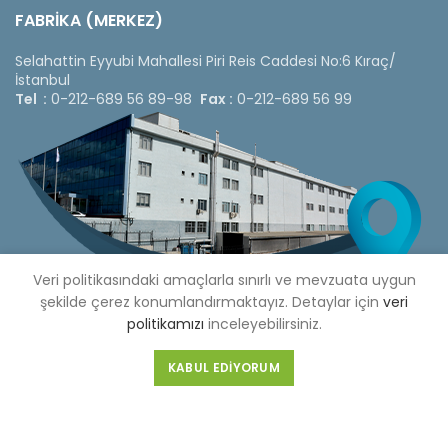
FABRİKA (MERKEZ)
Selahattin Eyyubi Mahallesi Piri Reis Caddesi No:6 Kıraç/
İstanbul
Tel :
0-212-689 56 89-98
Fax :
0-212-689 56 99
Veri politikasındaki amaçlarla sınırlı ve mevzuata uygun
şekilde çerez konumlandırmaktayız. Detaylar için
veri
politikamızı
inceleyebilirsiniz.
KABUL EDIYORUM
Copyright © 2020 Çetinkaya Pano |
Çetinkaya Pano Fiyat
Listesi
Bizi Sosyal Medya Hesaplarımızdan Takip Edebilirsiniz »