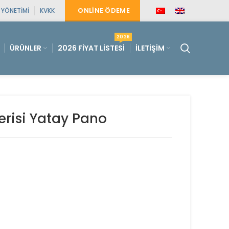
ONLINE ÖDEME
E YÖNETIMI
KVKK
2026
ÜRÜNLER
2026 FIYAT LISTESI
İLETIŞIM
risi Yatay Pano