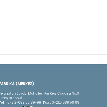
FABRİKA (MERKEZ)
Selahattin Eyyubi Mahallesi Piri Reis Caddesi No:6
Kıraç/İstanbul
Tel :
0-212-689 56 89-98
Fax :
0-212-689 56 99