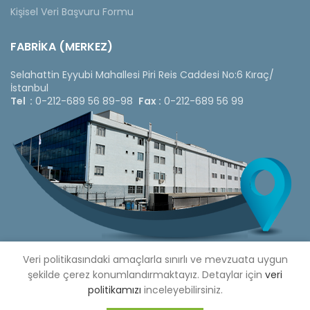
Kişisel Veri Başvuru Formu
FABRİKA (MERKEZ)
Selahattin Eyyubi Mahallesi Piri Reis Caddesi No:6 Kıraç/
İstanbul
Tel :
0-212-689 56 89-98
Fax :
0-212-689 56 99
Veri politikasındaki amaçlarla sınırlı ve mevzuata uygun
şekilde çerez konumlandırmaktayız. Detaylar için
veri
politikamızı
inceleyebilirsiniz.
Copyright © 2020 Çetinkaya Pano |
Çetinkaya Pano Fiyat
Listesi