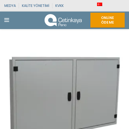
MEDYA
KALITE YÖNETIMI
KVKK
ONLINE
ÖDEME