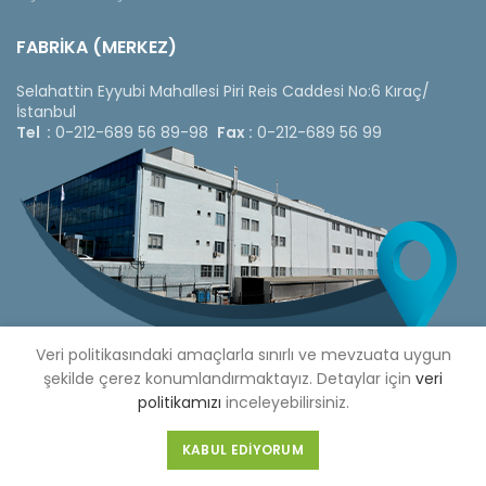
FABRİKA (MERKEZ)
Selahattin Eyyubi Mahallesi Piri Reis Caddesi No:6 Kıraç/
İstanbul
Tel :
0-212-689 56 89-98
Fax :
0-212-689 56 99
Veri politikasındaki amaçlarla sınırlı ve mevzuata uygun
şekilde çerez konumlandırmaktayız. Detaylar için
veri
politikamızı
inceleyebilirsiniz.
Copyright © 2020 Çetinkaya Pano |
Çetinkaya Pano Fiyat
KABUL EDIYORUM
Listesi