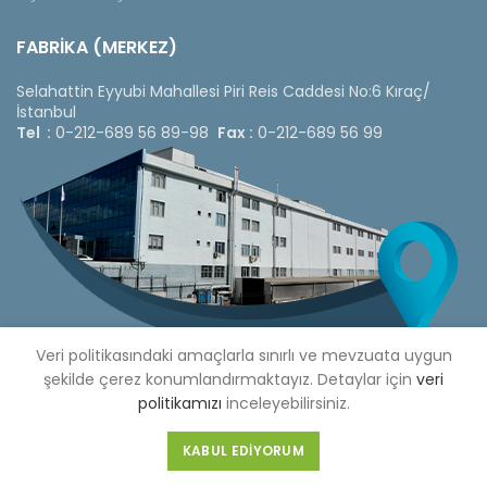
FABRİKA (MERKEZ)
Selahattin Eyyubi Mahallesi Piri Reis Caddesi No:6 Kıraç/
İstanbul
Tel :
0-212-689 56 89-98
Fax :
0-212-689 56 99
Veri politikasındaki amaçlarla sınırlı ve mevzuata uygun
şekilde çerez konumlandırmaktayız. Detaylar için
veri
politikamızı
inceleyebilirsiniz.
Copyright © 2020 Çetinkaya Pano |
Çetinkaya Pano Fiyat
KABUL EDIYORUM
Listesi