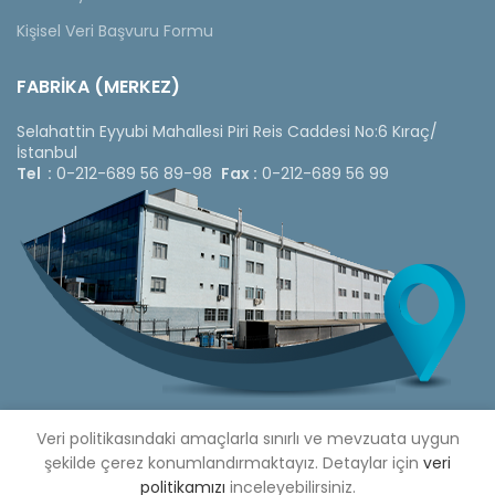
Kişisel Veri Başvuru Formu
FABRİKA (MERKEZ)
Selahattin Eyyubi Mahallesi Piri Reis Caddesi No:6 Kıraç/
İstanbul
Tel :
0-212-689 56 89-98
Fax :
0-212-689 56 99
Veri politikasındaki amaçlarla sınırlı ve mevzuata uygun
şekilde çerez konumlandırmaktayız. Detaylar için
veri
Copyright © 2020 Çetinkaya Pano |
Çetinkaya Pano Fiyat
politikamızı
inceleyebilirsiniz.