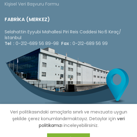
Kişisel Veri Başvuru Formu
FABRİKA (MERKEZ)
Selahattin Eyyubi Mahallesi Piri Reis Caddesi No:6 Kıraç/
İstanbul
Tel :
0-212-689 56 89-98
Fax :
0-212-689 56 99
Veri politikasındaki amaçlarla sınırlı ve mevzuata uygun
şekilde çerez konumlandırmaktayız. Detaylar için
veri
politikamızı
inceleyebilirsiniz.
Copyright © 2020 Çetinkaya Pano |
Çetinkaya Pano Fiyat
Listesi