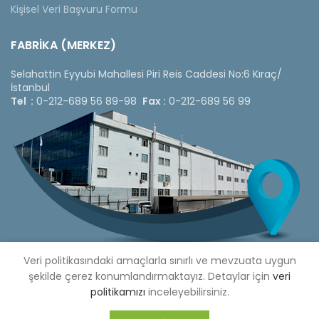
Kişisel Veri Başvuru Formu
FABRİKA (MERKEZ)
Selahattin Eyyubi Mahallesi Piri Reis Caddesi No:6 Kıraç/
İstanbul
Tel :
0-212-689 56 89-98
Fax :
0-212-689 56 99
Veri politikasındaki amaçlarla sınırlı ve mevzuata uygun
şekilde çerez konumlandırmaktayız. Detaylar için
veri
politikamızı
inceleyebilirsiniz.
Copyright © 2020 Çetinkaya Pano |
Çetinkaya Pano Fiyat
Listesi