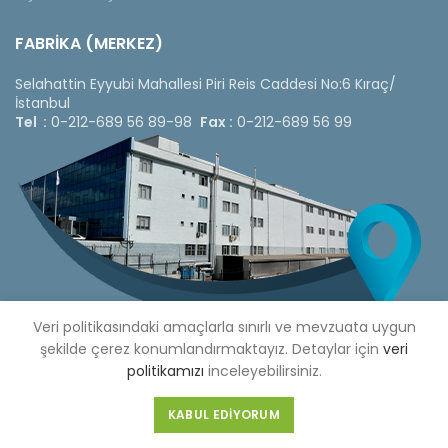
FABRİKA (MERKEZ)
Selahattin Eyyubi Mahallesi Piri Reis Caddesi No:6 Kıraç/
İstanbul
Tel :
0-212-689 56 89-98
Fax :
0-212-689 56 99
Veri politikasındaki amaçlarla sınırlı ve mevzuata uygun
şekilde çerez konumlandırmaktayız. Detaylar için
veri
politikamızı
inceleyebilirsiniz.
Copyright © 2020 Çetinkaya Pano |
Çetinkaya Pano Fiyat
KABUL EDIYORUM
Listesi